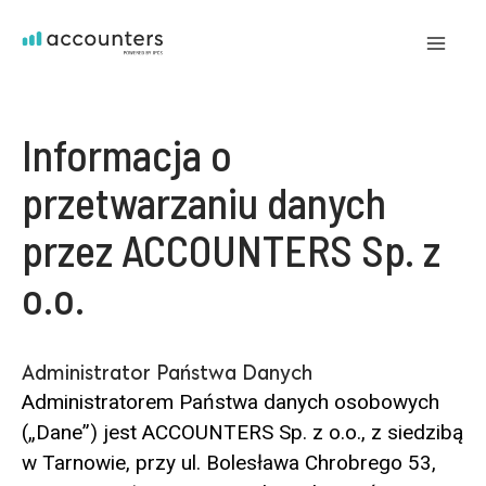
Przejdź
do
Mai
treści
Me
Informacja o
przetwarzaniu danych
przez ACCOUNTERS Sp. z
o.o.
Administrator Państwa Danych
Administratorem Państwa danych osobowych
(„Dane”) jest ACCOUNTERS Sp. z o.o., z siedzibą
w Tarnowie, przy ul. Bolesława Chrobrego 53,